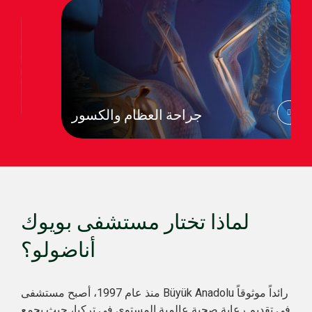
جراحة العظام والكسور
لماذا تختار مستشفى بويوك
أناضولو؟
منذ عام 1997، أصبح مستشفى Büyük Anadolu رائداً موثوقاً
في تقديم رعاية صحية عالمية المستوى في تركيا، حيث يجمع