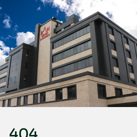
ქართული
Türkçe
English
Deutsch
عربي
Русский
български
Français
Español
Italiano
404